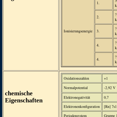
3
1.
k
?
2.
k
?
Ionisierungsenergie
3.
k
?
4.
k
?
4.
k
Oxidationszahlen
+1
Normalpotential
-2,92 V
chemische
Elektronegativität
0,7
Eigenschaften
Elektronenkonfiguration
[Rn] 7s1
Periodensystem
Gruppe 1