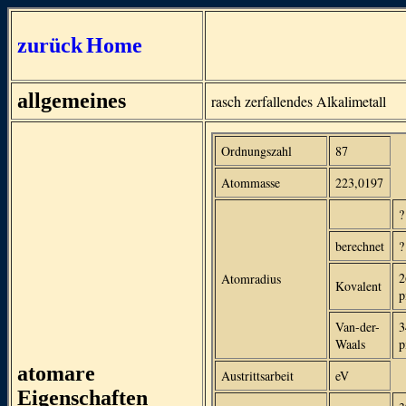
zurück
Home
allgemeines
rasch zerfallendes Alkalimetall
Ordnungszahl
87
Atommasse
223,0197
?
berechnet
?
2
Atomradius
Kovalent
Van-der-
3
Waals
atomare
Austrittsarbeit
eV
Eigenschaften