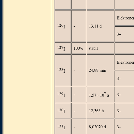
Elektrone
126
-
13,11 d
I
β−
127
100%
stabil
I
Elektrone
128
-
24,99 min
I
β−
129
7
-
β−
I
1,57 · 10
a
130
-
12,365 h
β−
I
131
-
8,02070 d
β−
I