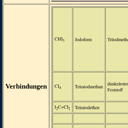
CHI
Jodoform
Triiodmeth
3
dunkelroter
Verbindungen
CI
Tetraiodmethan
4
Feststoff
I
C=CI
Tetraiodethen
2
2