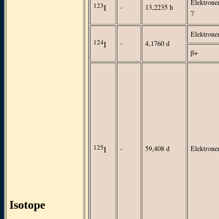
Elektrone
123
-
13,2235 h
I
γ
Elektrone
124
-
4,1760 d
I
β+
125
-
59,408 d
Elektrone
I
Isotope