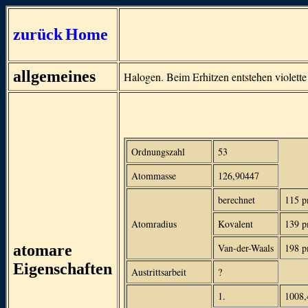
zurück
Home
allgemeines
Halogen. Beim Erhitzen entstehen violett
Ordnungszahl
53
Atommasse
126,90447
berechnet
115 
Atomradius
Kovalent
139 
atomare
Van-der-Waals
198 
Eigenschaften
Austrittsarbeit
?
1.
1008,