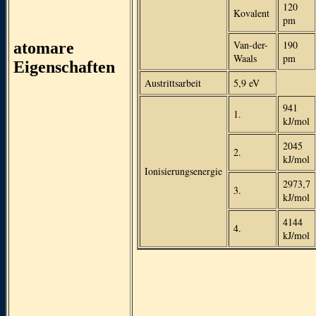
120
Kovalent
pm
Van-der-
190
atomare
Waals
pm
Eigenschaften
Austrittsarbeit
5,9 eV
941
1.
kJ/mol
2045
2.
kJ/mol
Ionisierungsenergie
2973,7
3.
kJ/mol
4144
4.
kJ/mol