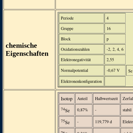
Periode
4
Gruppe
16
Block
p
chemische
Oxidationszahlen
-2, 2, 4, 6
Eigenschaften
Elektronegativität
2,55
Normalpotential
-0,67 V
Se
Elektronenkonfiguration
Isotop
Anteil
Halbwertszeit
Zerfal
74
0,87%
-
stabil
Se
75
-
119,779 d
Elekt
Se
76