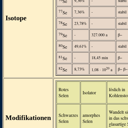
9,36%
-
stabil
Se
77
7,36%
-
stabil
Se
Isotope
78
23,78%
-
stabil
Se
79
-
327.000 a
β−
Se
80
49,61%
-
stabil
Se
81
-
18,45 min
β−
Se
82
20
8,73%
β− β−
Se
1,08 · 10
a
Rotes
löslich in
Isolator
Selen
Kohlenstof
Wandelt s
Schwarzes
amorphes
Modifikationen
in das sch
Selen
Selen
glasartige