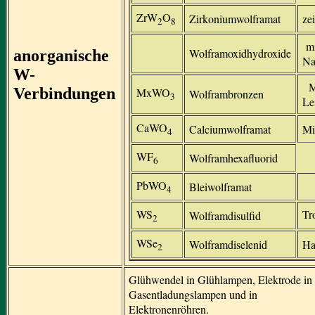
ZrW
O
Zirkoniumwolframat
ze
2
8
mi
Wolframoxidhydroxide
anorganische
Na
W-
M=
Verbindungen
MxWO
Wolframbronzen
3
Le
CaWO
Calciumwolframat
Mi
4
WF
Wolframhexafluorid
6
PbWO
Bleiwolframat
4
WS
Tr
Wolframdisulfid
2
WSe
Wolframdiselenid
Ha
2
Glühwendel in Glühlampen, Elektrode in
Gasentladungslampen und in
Elektronenröhren.