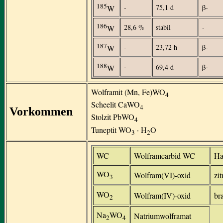
185
-
75,1 d
β-
W
186
28,6 %
stabil
-
W
187
-
23,72 h
β-
W
188
-
69,4 d
β-
W
Wolframit (Mn, Fe)WO
4
Scheelit CaWO
4
Vorkommen
Stolzit PbWO
4
Tuneptit WO
· H
O
3
2
WC
Wolframcarbid WC
Ha
WO
Wolfram(VI)-oxid
zi
3
WO
Wolfram(IV)-oxid
br
2
Na
WO
Natriumwolframat
2
4