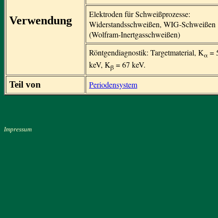
Elektroden für Schweißprozesse:
Verwendung
Widerstandsschweißen, WIG-Schweißen
(Wolfram-Inertgasschweißen)
Röntgendiagnostik: Targetmaterial, K
= 
α
keV, K
= 67 keV.
β
Teil von
Periodensystem
Impressum