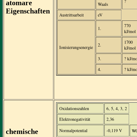
?
atomare
Waals
Eigenschaften
Austrittsarbeit
eV
770
1.
kJ/mol
1700
2.
Ionisierungsenergie
kJ/mol
3.
? kJ/mo
4.
? kJ/mo
Oxidationszahlen
6, 5, 4, 3, 2
Elektronegativität
2,36
chemische
Normalpotential
-0,119 V
W