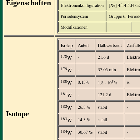
Eigenschaften
Elektronenkonfiguration
[Xe] 4f14 5d4 6s
Periodensystem
Gruppe 6, Period
Modifikationen
Isotop
Anteil
Halbwertszeit
Zerfall
178
-
21,6 d
Elektr
W
179
-
37,05 min
Elektr
W
180
18
0,13%
α
W
1,8 · 10
a
181
-
121,2 d
Elektr
W
182
26,3 %
stabil
-
W
Isotope
183
14,3 %
stabil
-
W
184
30,67 %
stabil
-
W