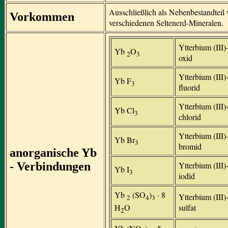
Ausschließlich als Nebenbestandteil
Vorkommen
verschiedenen Seltenerd-Mineralen.
Ytterbium (III)
Yb
O
2
3
oxid
Ytterbium (III)
Yb F
3
fluorid
Ytterbium (III)
Yb Cl
3
chlorid
Ytterbium (III)
Yb Br
3
bromid
anorganische Yb
- Verbindungen
Ytterbium (III)
Yb I
3
iodid
Yb
(SO
)
· 8
Ytterbium (III)
2
4
3
sulfat
H
O
2