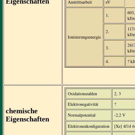
Eigenschaften
Austrittsarbeit
eV
603
1.
kJ/
117
2.
kJ/
Ionisierungsenergie
241
3.
kJ/
4.
? kJ
Oxidationszahlen
2, 3
Elektronegativität
?
chemische
Normalpotential
-2,2 V
Eigenschaften
Elektronenkonfiguration
[Xe] 4f14 6