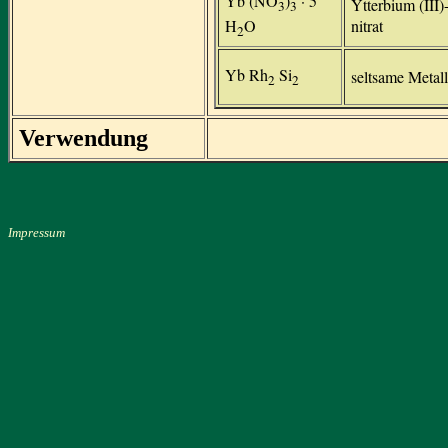
Yb (NO
)
· 5
Ytterbium (III)
3
3
nitrat
H
O
2
Yb Rh
Si
seltsame Metal
2
2
Verwendung
Impressum