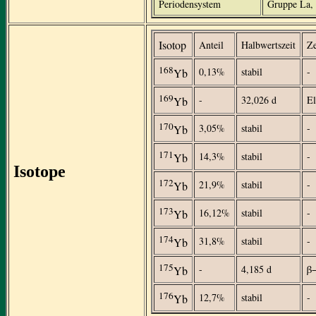
Periodensystem
Gruppe La, 
Isotop
Anteil
Halbwertszeit
Ze
168
0,13%
stabil
-
Yb
169
-
32,026 d
El
Yb
170
3,05%
stabil
-
Yb
171
14,3%
stabil
-
Yb
Isotope
172
21,9%
stabil
-
Yb
173
16,12%
stabil
-
Yb
174
31,8%
stabil
-
Yb
175
-
4,185 d
β
Yb
176
12,7%
stabil
-
Yb