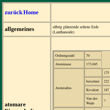
zurück
Home
silbrig glänzende seltene Erde
allgemeines
(Lanthanoide)
Ordnungszahl
70
Atommasse
173,045
175
berechnet
222
Atomradius
Kovalent
187
Van-der-
?
Waals
atomare