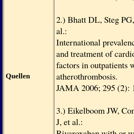
2.) Bhatt DL, Steg P
al.:
International prevalenc
and treatment of cardi
factors in outpatients 
atherothrombosis.
Quellen
JAMA 2006; 295 (2): 
3.) Eikelboom JW, Con
J, et al.:
Rivaroxaban with or w