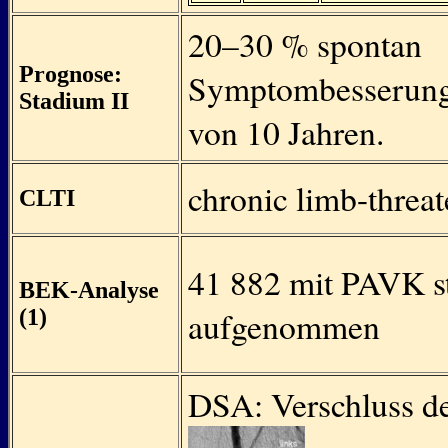
20–30 % spontan
Prognose:
Symptombesserung
Stadium II
von 10 Jahren.
chronic limb-threa
CLTI
41 882 mit PAVK st
BEK-Analyse
(1)
aufgenommen
DSA: Verschluss der