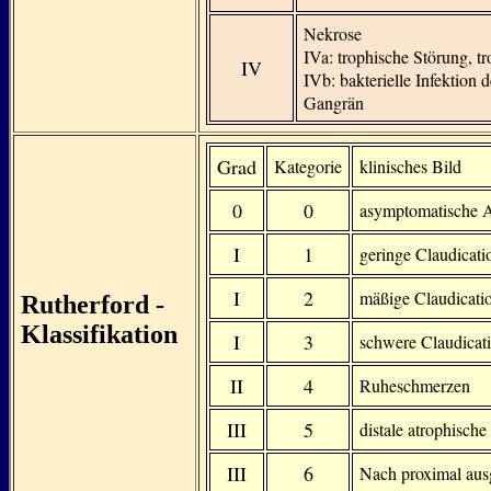
Nekrose
IVa: trophische Störung, 
IV
IVb: bakterielle Infektion 
Gangrän
Grad
Kategorie
klinisches Bild
0
0
asymptomatische
I
1
geringe Claudicat
I
2
mäßige Claudicatio
Rutherford -
Klassifikation
I
3
schwere Claudicat
II
4
Ruheschmerzen
III
5
distale atrophisch
III
6
Nach proximal aus