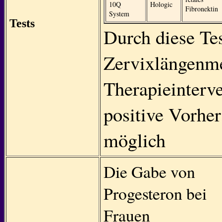
10Q
Hologic
Fibronektin
System
Tests
Durch diese Tes
Zervixlängenm
Therapieinterv
positive Vorher
möglich
Die Gabe von
Progesteron bei
Frauen