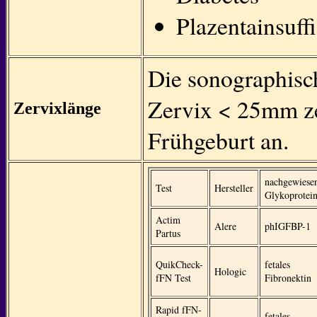
Plazentainsuff
Die sonographisc
Zervix < 25mm ze
Zervixlänge
Frühgeburt an.
nachgewiese
Test
Hersteller
Glykoprotei
Actim
Alere
phIGFBP-1
Partus
QuikCheck-
fetales
Hologic
fFN Test
Fibronektin
Rapid fFN-
fetales