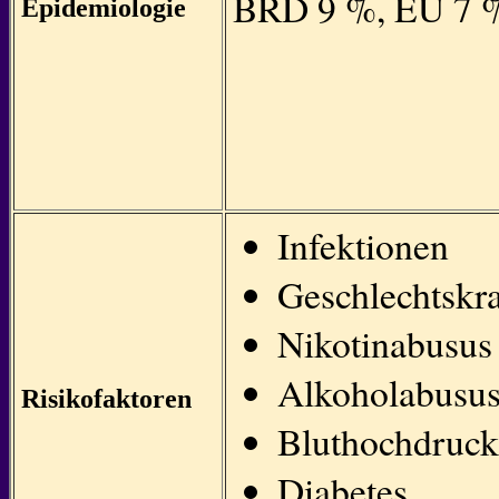
BRD 9 %, EU 7 
Epidemiologie
Infektionen
Geschlechtskr
Nikotinabusus
Alkoholabusu
Risikofaktoren
Bluthochdruck
Diabetes