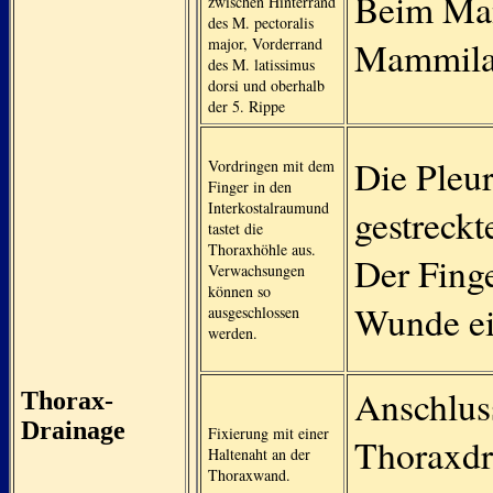
Beim Man
zwischen Hinterrand
des M. pectoralis
major, Vorderrand
Mammilar
des M. latissimus
dorsi und oberhalb
der 5. Rippe
Die Pleur
Vordringen mit dem
Finger in den
Interkostalraumund
gestreckt
tastet die
Thoraxhöhle aus.
Der Finge
Verwachsungen
können so
Wunde ei
ausgeschlossen
werden.
Anschlus
Thorax-
Drainage
Fixierung mit einer
Thoraxdr
Haltenaht an der
Thoraxwand.