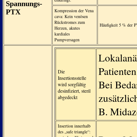
Spannungs-
Kompression der Vena
PTX
cava: Kein venösen
Rückstromes zum
Häufigkeit 5 % der 
Herzen, akutes
kardiales
Pumpversagen
Lokalanä
Patienten
Die
Insertionsstelle
Bei Bedar
wird sorgfältig
desinfiziert, steril
zusätzlic
abgedeckt
B. Midaz
Insertion innerhalb
des „safe triangle“: