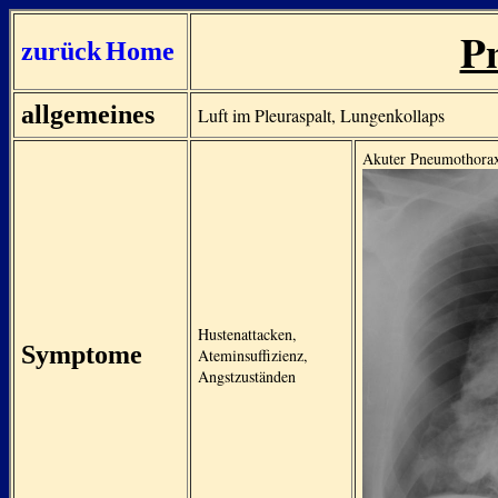
P
zurück
Home
allgemeines
Luft im Pleuraspalt, Lungenkollaps
Akuter Pneumothorax 
Hustenattacken,
Symptome
Ateminsuffizienz,
Angstzuständen