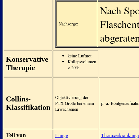
Nach Spo
Flaschen
Nachsorge:
abgerate
keine Luftnot
Konservative
Kollapsvolumen
Therapie
< 20%
Objektivierung der
Collins-
PTX-Größe bei einem
p.-a.-Röntgenaufnahm
Klassifikation
Erwachsenen
Teil von
Lunge
Thoraxerkrankung