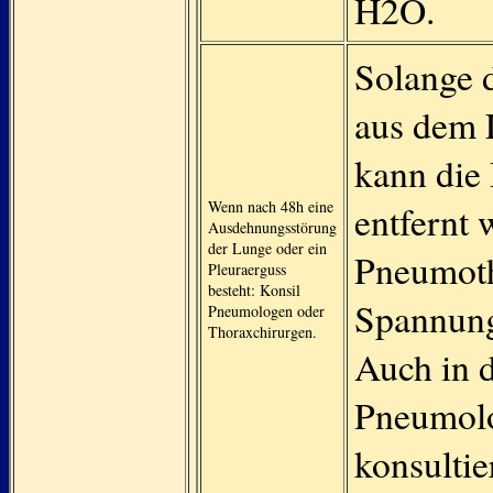
H2O.
Solange d
aus dem L
kann die 
Wenn nach 48h eine
entfernt 
Ausdehnungsstörung
der Lunge oder ein
Pneumoth
Pleuraerguss
besteht: Konsil
Spannung
Pneumologen oder
Thoraxchirurgen.
Auch in d
Pneumolo
konsultie