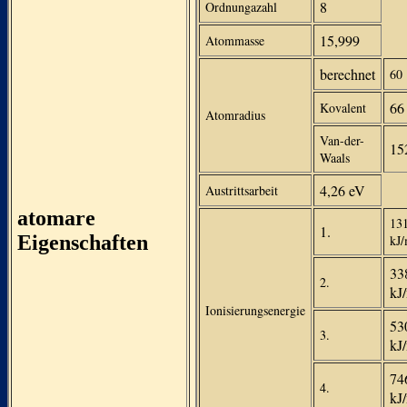
8
Ordnungazahl
15,999
Atommasse
berechnet
60
66
Kovalent
Atomradius
Van-der-
15
Waals
4,26 eV
Austrittsarbeit
atomare
13
1.
Eigenschaften
kJ/
33
2.
kJ
Ionisierungsenergie
53
3.
kJ
74
4.
kJ