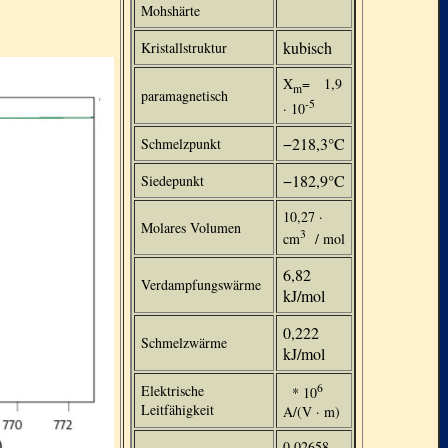
Mohshärte
kubisch
Kristallstruktur
Χ
= 1,9
m
paramagnetisch
-5
· 10
−218,3°C
Schmelzpunkt
−182,9°C
Siedepunkt
10,27 ·
Molares Volumen
3
cm
/ mol
6,82
Verdampfungswärme
kJ/mol
0,222
Schmelzwärme
kJ/mol
6
Elektrische
* 10
Leitfähigkeit
A/(V · m)
0,02658