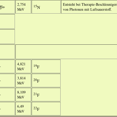
2,754
Entsteht bei Therapie-Beschleuniger
15
/β+
N
MeV
von Photonen mit Luftsauerstoff.
4,821
19
−
F
MeV
3,814
20
−
F
MeV
8,109
21
−
F
MeV
6,49
22
−
F
MeV