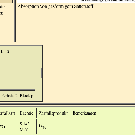
Absorption von gasförmigem Sauerstoff.
ff:
t:
+1, +2
 Periode 2, Block p
rfallsart
Zerfallsprodukt
Energie
Bemerkungen
5,143
14
/β+
N
MeV