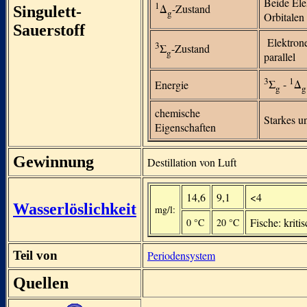
Beide Ele
1
Δ
-Zustand
Singulett-
g
Orbitalen
Sauerstoff
Elektrone
3
Σ
-Zustand
g
parallel
3
1
Σ
-
Δ
Energie
g
g
chemische
Starkes u
Eigenschaften
Gewinnung
Destillation von Luft
14,6
9,1
<4
Wasserlöslichkeit
mg/l:
Fische: kriti
0 °C
20 °C
Teil von
Periodensystem
Quellen