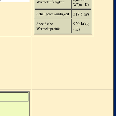
Wärmeleitfähigkeit
W/(m · K)
317,5 m/s
Schallgeschwindigkeit
920 J/(kg
Spezifische
Wärmekapazität
· K)