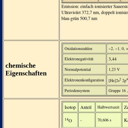
Emission: einfach ionisierter Sauersto
Ultraviolet 372,7 nm, doppelt ionisier
blau-grün 500,7 nm
Oxidationszahlen
−2, −1, 0, 
3,44
Elektronegativität
chemische
Normalpotential
1,23 V
Eigenschaften
2
4
Elektronenkonfiguration
[He]2s
2p
Periodensystem
Gruppe 16 ,
Isotop
Anteil
Ze
Halbwertszeit
14
-
K
70,606 s
O