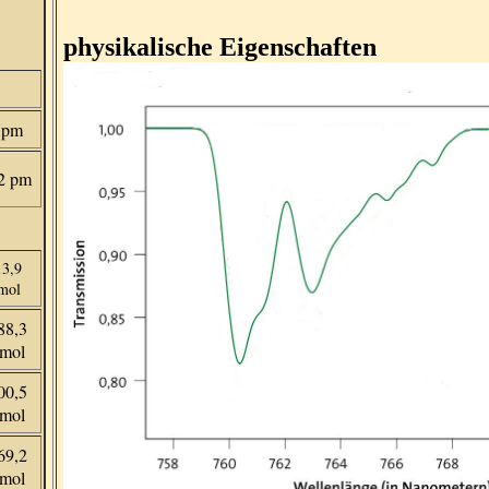
physikalische Eigenschaften
 pm
2 pm
13,9
mol
88,3
/mol
00,5
/mol
69,2
/mol