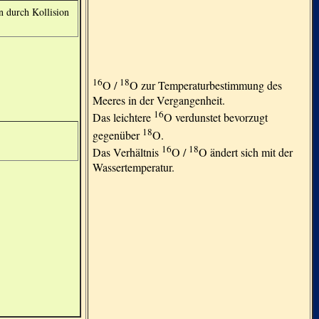
n durch Kollision
16
18
O /
O zur Temperaturbestimmung des
Meeres in der Vergangenheit.
16
Das leichtere
O verdunstet bevorzugt
18
gegenüber
O.
16
18
Das Verhältnis
O /
O ändert sich mit der
Wassertemperatur.