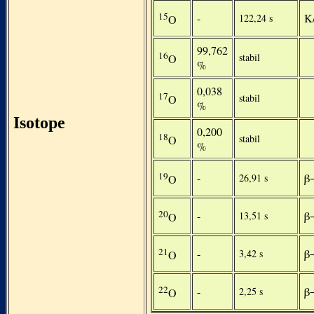
15
-
K
122,24 s
O
99,762
16
stabil
O
%
0,038
17
stabil
O
%
Isotope
0,200
18
stabil
O
%
19
-
β
26,91 s
O
20
-
β
13,51 s
O
21
-
β
3,42 s
O
22
-
β
2,25 s
O