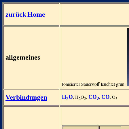
zurück
Home
allgemeines
Ionisierter Sauerstoff leuchtet grün:
Verbindungen
H
O
, H
O
,
CO
,
CO
, O
2
2
3
2
2