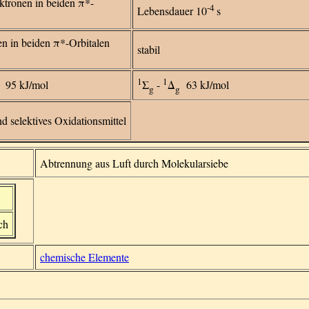
ktronen in beiden π*-
-4
Lebensdauer 10
s
n in beiden π*-Orbitalen
stabil
1
1
95 kJ/mol
Σ
-
Δ
63 kJ/mol
g
g
nd selektives Oxidationsmittel
Abtrennung aus Luft durch Molekularsiebe
sch
chemische Elemente