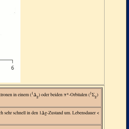
1
1
tronen in einem (
Δ
) oder beiden π*-Orbitalen (
Σ
)
g
g
ich sehr schnell in den 1Δg-Zustand um. Lebensdauer <