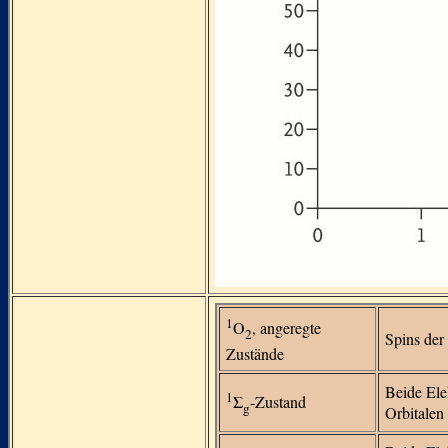
1
O
, angeregte
2
Spins der 
Zustände
Beide Ele
1
Σ
-Zustand
g
Orbitalen