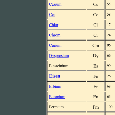
Cs
Cäsium
55
Ce
Cer
58
Cl
Chlor
17
Cr
Chrom
24
Cm
Curium
96
Dy
Dysprosium
66
Es
Einsteinium
99
Fe
Eisen
26
Er
Erbium
68
Eu
Europium
63
Fm
Fermium
100