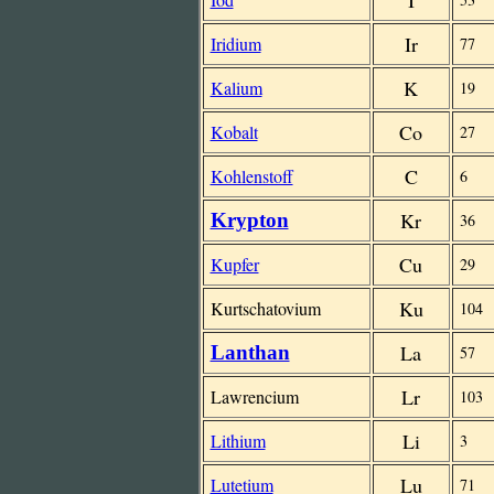
I
Ir
Iridium
77
K
Kalium
19
Co
Kobalt
27
C
Kohlenstoff
6
Kr
Krypton
36
Cu
Kupfer
29
Ku
Kurtschatovium
104
La
Lanthan
57
Lr
Lawrencium
103
Li
Lithium
3
Lu
Lutetium
71