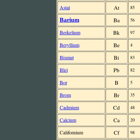
At
Astat
85
Ba
Barium
56
Bk
Berkelium
97
Be
Beryllium
4
Bi
Bismut
83
Pb
Blei
82
B
Bor
5
Br
Brom
35
Cd
Cadmium
48
Ca
Calcium
20
Cf
Californium
98