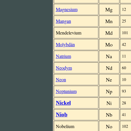
Mg
Magnesium
12
Mn
Mangan
25
Md
Mendelevium
101
Mo
Molybdän
42
Na
Natrium
11
Nd
Neodym
60
Ne
Neon
10
Np
Neptunium
93
Ni
Nickel
28
Nb
Niob
41
No
Nobelium
102