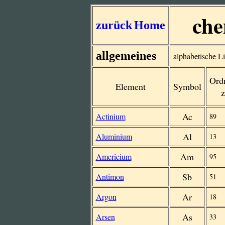
che
zurück
Home
allgemeines
alphabetische Li
Ord
Element
Symbol
z
Ac
Actinium
89
Al
Aluminium
13
Am
Americium
95
Sb
Antimon
51
Ar
Argon
18
As
Arsen
33