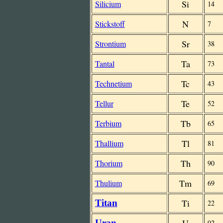
Si
Silicium
14
N
Stickstoff
7
Sr
Strontium
38
Ta
Tantal
73
Tc
Technetium
43
Te
Tellur
52
Tb
Terbium
65
Tl
Thallium
81
Th
Thorium
90
Tm
Thulium
69
Ti
Titan
22
Uran
92