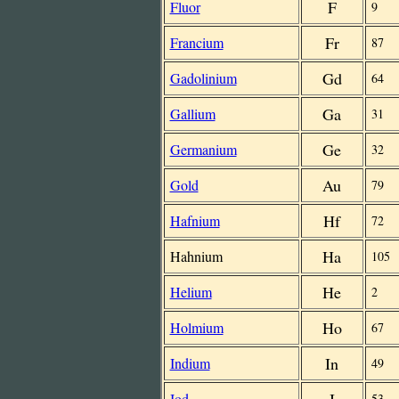
F
Fluor
9
Fr
Francium
87
Gd
Gadolinium
64
Ga
Gallium
31
Ge
Germanium
32
Au
Gold
79
Hf
Hafnium
72
Ha
Hahnium
105
He
Helium
2
Ho
Holmium
67
In
Indium
49
Iod
53