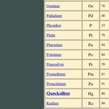
Os
Osmium
76
Pd
Palladium
46
P
Phosphor
15
Pt
Platin
78
Pu
Plutonium
94
Po
Polonium
84
Pr
Praseodym
59
Pm
Promethium
61
Pa
Protactinium
91
Hg
Quecksilber
80
Ra
Radium
88