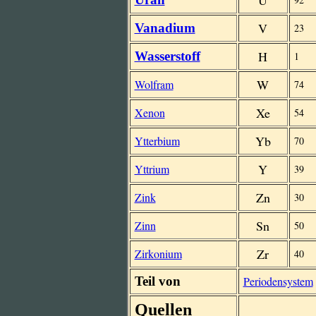
U
V
Vanadium
23
H
Wasserstoff
1
W
Wolfram
74
Xe
Xenon
54
Yb
Ytterbium
70
Y
Yttrium
39
Zn
Zink
30
Sn
Zinn
50
Zr
Zirkonium
40
Teil von
Periodensystem
Quellen