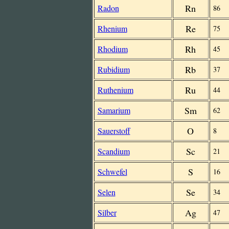
Rn
Radon
86
Re
Rhenium
75
Rh
Rhodium
45
Rb
Rubidium
37
Ru
Ruthenium
44
Sm
Samarium
62
O
Sauerstoff
8
Sc
Scandium
21
S
Schwefel
16
Se
Selen
34
Ag
Silber
47