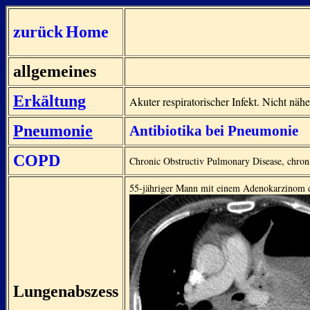
zurück
Home
allgemeines
Erkältung
Akuter respiratorischer Infekt. Nicht näher
Pneumonie
Antibiotika bei Pneumonie
COPD
Chronic Obstructiv Pulmonary Disease, chroni
55-jähriger Mann mit einem Adenokarzinom de
Lungenabszess