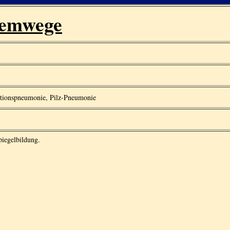
temwege
ationspneumonie, Pilz-Pneumonie
piegelbildung.