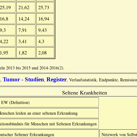
25,19
21,62
25,73
16,8
14,24
16,94
9,3
7,91
9,43
4,22
3,41
4,3
1,95
1,82
2,08
feln 2013 bis 2015 und 2014-2016(2).
Tumor - Studien
Register
z,
,
, Verlaufsstatistik, Endpunkte, Remissio
Seltene Krankheiten
0 EW (Definition)
enschen leiden an einer seltenen Erkrankung
ktionsbündnis für Menschen mit Seltenen Erkrankungen
onischer Seltener Erkrankungen
Netzwerk von Selbst