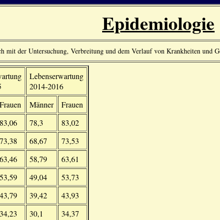
Epidemiologie
ich mit der Untersuchung, Verbreitung und dem Verlauf von Krankheiten und G
artung
Lebenserwartung
5
2014-2016
Frauen
Männer
Frauen
83,06
78,3
83,02
73,38
68,67
73,53
63,46
58,79
63,61
53,59
49,04
53,73
43,79
39,42
43,93
34,23
30,1
34,37