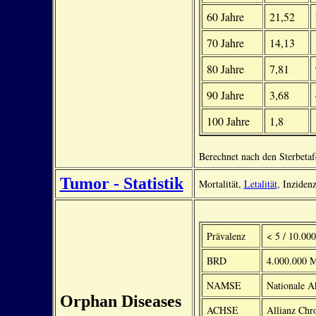
60 Jahre
21,52
70 Jahre
14,13
80 Jahre
7,81
90 Jahre
3,68
100 Jahre
1,8
Berechnet nach den Sterbeta
Tumor - Statistik
Mortalität,
Letalität
, Inziden
Prävalenz
< 5 / 10.00
BRD
4.000.000 M
NAMSE
Nationale A
Orphan Diseases
ACHSE
Allianz Chr